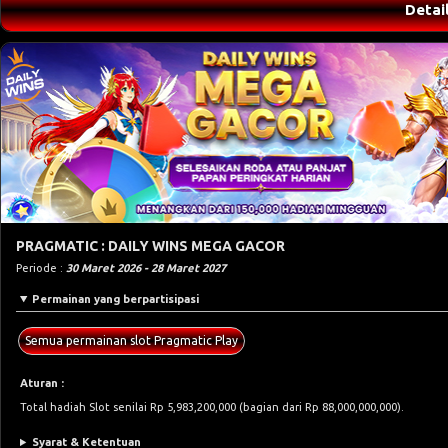
Detai
PRAGMATIC : DAILY WINS MEGA GACOR
Periode :
30 Maret 2026 - 28 Maret 2027
Permainan yang berpartisipasi
Semua permainan slot Pragmatic Play
Aturan :
Total hadiah Slot senilai Rp 5,983,200,000 (bagian dari Rp 88,000,000,000).
Syarat & Ketentuan