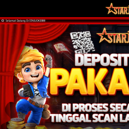
Selamat Datang Di STARJOKER88