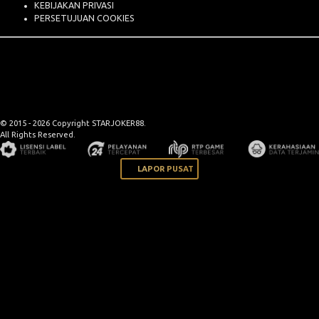
KEBIJAKAN PRIVASI
PERSETUJUAN COOKIES
© 2015 - 2026 Copyright STARJOKER88.
All Rights Reserved.
LAPOR PUSAT