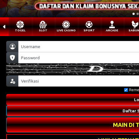
TOGEL
SLOT
LIVE CASINO
SPORT
ARCADE
SABU
Reme
Lo
Daftar 
MAIN DI