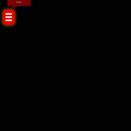
Klik!