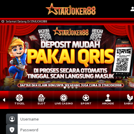
Selamat Datang Di STARJOKER88
TOGEL
SLOT
LIVE CASINO
SPORT
ARCADE
SABU