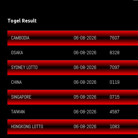
Togel Result
CAMBODIA
06-08-2026
7607
OSAKA
06-08-2026
8328
SYDNEY LOTTO
06-08-2026
7097
CHINA
06-08-2026
0119
SINGAPORE
05-08-2026
0715
TAIWAN
06-08-2026
4587
HONGKONG LOTTO
06-08-2026
1083